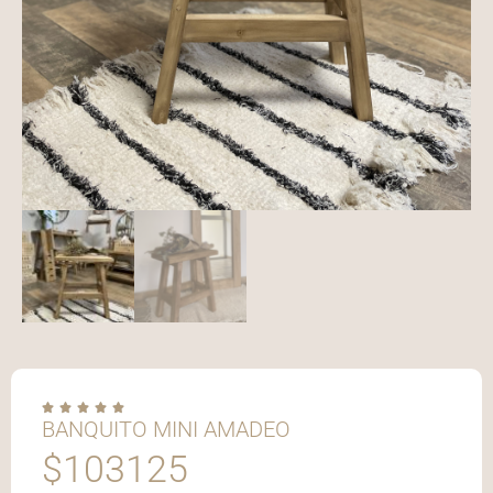





BANQUITO MINI AMADEO
$
103125