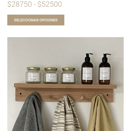
$
28750
-
$
52500
SELECCIONAR OPCIONES